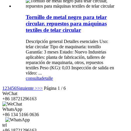
Tornillo de metal negro para telar
circular, repuestos para máquinas
textiles de telar circular
Descripción general Detalles esenciales Uso:
telar circular Tipo de maquinaria: tornillo
Garantía: 3 meses Estado: Nuevo Industrias
aplicables: planta de fabricación, talleres de
reparación de maquinaria, otros, repuestos
textiles Peso (KG): 0,03 Inspección de salida en
vídeo: ...
consulta
detalle
1
2
3
4
5
6
Siguiente >
>>
Página 1 / 6
WeChat
+86 18721296163
WhatsApp
+86 134 5166 0636
tel
+86 18721296163