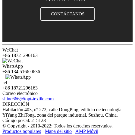
CONTÁCTANOS
WeChat
+86 18721296163
WhatsApp
+86 134 5166 0636
tel
+86 18721296163
Correo electrónico
shine666@topt-textile.com
DIRECCIÓN
Habitación 403, nº 272, calle DongPing, edificio de tecnología
YiYang ZhiTong, zona del parque industrial, Suzhou, China.
Código postal: 215128
© Copyright - 2010-2022: Todos los derechos reservados.
Productos populares
-
Mapa del sitio
-
AMP Móvil