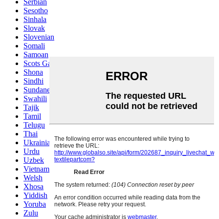
Serbian
Sesotho
Sinhala
Slovak
Slovenian
Somali
Samoan
Scots Gaelic
Shona
Sindhi
Sundanese
Swahili
Tajik
Tamil
Telugu
Thai
Ukrainian
Urdu
Uzbek
Vietnamese
Welsh
Xhosa
Yiddish
Yoruba
Zulu