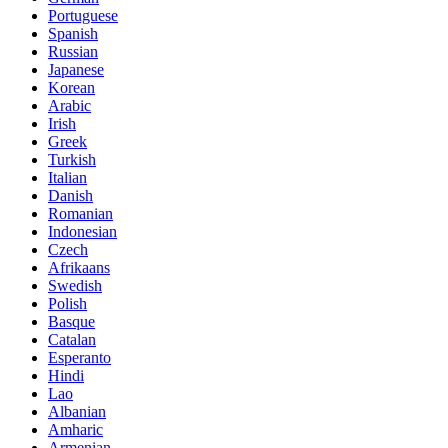
Portuguese
Spanish
Russian
Japanese
Korean
Arabic
Irish
Greek
Turkish
Italian
Danish
Romanian
Indonesian
Czech
Afrikaans
Swedish
Polish
Basque
Catalan
Esperanto
Hindi
Lao
Albanian
Amharic
Armenian