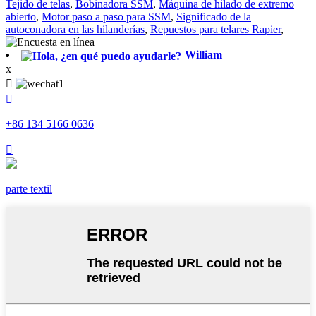
Tejido de telas
,
Bobinadora SSM
,
Máquina de hilado de extremo
abierto
,
Motor paso a paso para SSM
,
Significado de la
autoconadora en las hilanderías
,
Repuestos para telares Rapier
,
William
x


+86 134 5166 0636

parte textil