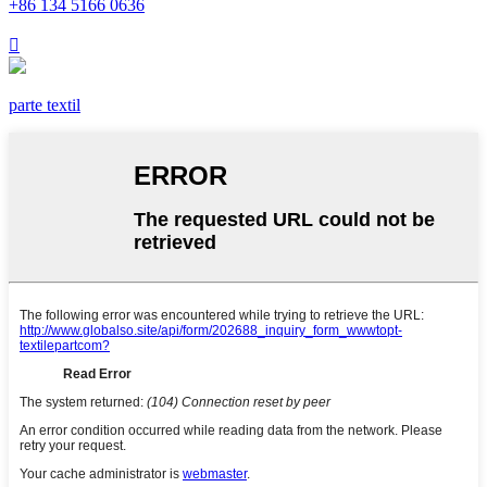
+86 134 5166 0636

parte textil