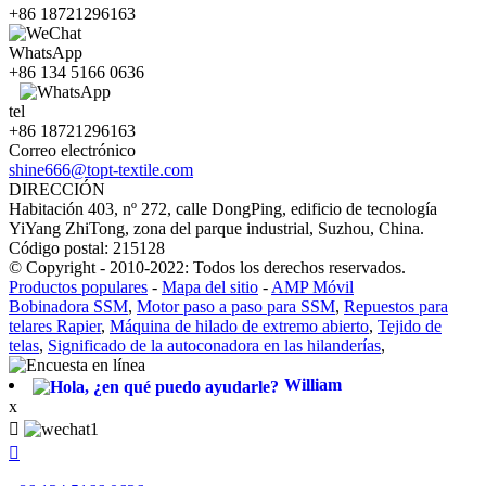
+86 18721296163
WhatsApp
+86 134 5166 0636
tel
+86 18721296163
Correo electrónico
shine666@topt-textile.com
DIRECCIÓN
Habitación 403, nº 272, calle DongPing, edificio de tecnología
YiYang ZhiTong, zona del parque industrial, Suzhou, China.
Código postal: 215128
© Copyright - 2010-2022: Todos los derechos reservados.
Productos populares
-
Mapa del sitio
-
AMP Móvil
Bobinadora SSM
,
Motor paso a paso para SSM
,
Repuestos para
telares Rapier
,
Máquina de hilado de extremo abierto
,
Tejido de
telas
,
Significado de la autoconadora en las hilanderías
,
William
x

