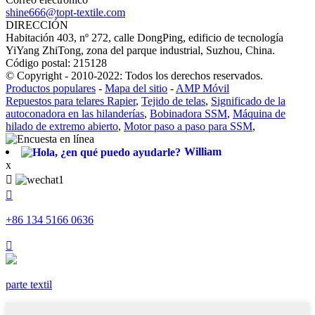
shine666@topt-textile.com
DIRECCIÓN
Habitación 403, nº 272, calle DongPing, edificio de tecnología
YiYang ZhiTong, zona del parque industrial, Suzhou, China.
Código postal: 215128
© Copyright - 2010-2022: Todos los derechos reservados.
Productos populares
-
Mapa del sitio
-
AMP Móvil
Repuestos para telares Rapier
,
Tejido de telas
,
Significado de la
autoconadora en las hilanderías
,
Bobinadora SSM
,
Máquina de
hilado de extremo abierto
,
Motor paso a paso para SSM
,
William
x


+86 134 5166 0636

parte textil