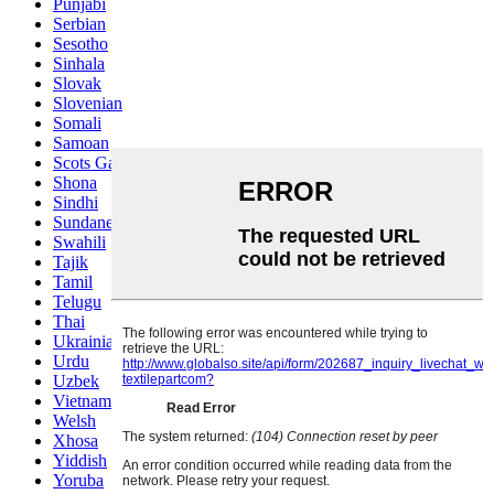
Punjabi
Serbian
Sesotho
Sinhala
Slovak
Slovenian
Somali
Samoan
Scots Gaelic
Shona
Sindhi
Sundanese
Swahili
Tajik
Tamil
Telugu
Thai
Ukrainian
Urdu
Uzbek
Vietnamese
Welsh
Xhosa
Yiddish
Yoruba