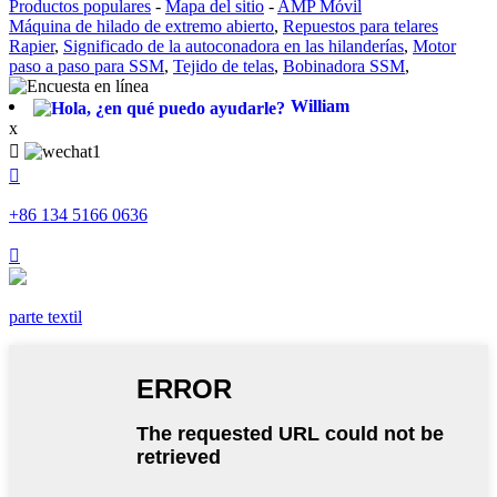
Productos populares
-
Mapa del sitio
-
AMP Móvil
Máquina de hilado de extremo abierto
,
Repuestos para telares
Rapier
,
Significado de la autoconadora en las hilanderías
,
Motor
paso a paso para SSM
,
Tejido de telas
,
Bobinadora SSM
,
William
x


+86 134 5166 0636

parte textil